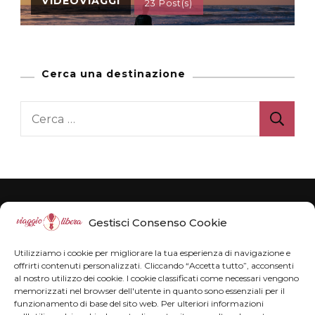
VIDEOVIAGGI
23 Post(s)
Cerca una destinazione
Ricerca
per:
Gestisci Consenso Cookie
Utilizziamo i cookie per migliorare la tua esperienza di navigazione e
Cosa trovi in Viaggiolibera
offrirti contenuti personalizzati. Cliccando “Accetta tutto”, acconsenti
al nostro utilizzo dei cookie. I cookie classificati come necessari vengono
In Viaggiolibera trovi racconti di viaggio in Italia e
memorizzati nel browser dell'utente in quanto sono essenziali per il
funzionamento di base del sito web. Per ulteriori informazioni
nel mondo, con tanti consigli per organizzare il