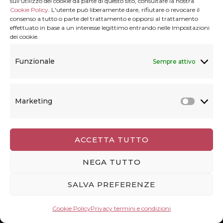
sull'utilizzo dei cookie da parte di questo sito, consultare la nostra
viaggio in autonomia. Viaggiolibera non è
Cookie Policy
. L'utente può liberamente dare, rifiutare o revocare il
consenso a tutto o parte del trattamento e opporsi al trattamento
un'agenzia di viaggio, negli articoli racconto la
effettuato in base a un interesse legittimo entrando nelle Impostazioni
dei cookie.
mia esperienza personale. Oltre a itinerari in
italia, nel blog trovi racconti su itinerari in
Funzionale
Sempre attivo
Europa, Stati Uniti, Estremo Oriente e molti
approfondimenti sulle Canarie.
Marketing
Marke
Dove vuoi andare?
ACCETTA TUTTO
NEGA TUTTO
SALVA PREFERENZE
CANARIE
14 Post(s)
Cookie Policy
Privacy termini e condizioni