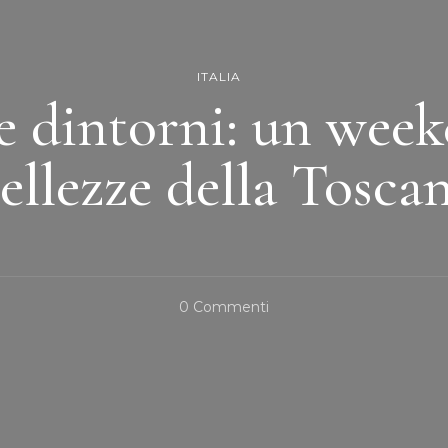
ITALIA
e dintorni: un week
ellezze della Tosca
Su
0 Commenti
Volterra
E
Dintorni:
Un