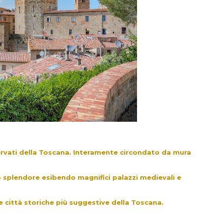
ervati della Toscana. Interamente circondato da mura
suo splendore esibendo magnifici palazzi medievali e
lle città storiche più suggestive della Toscana.