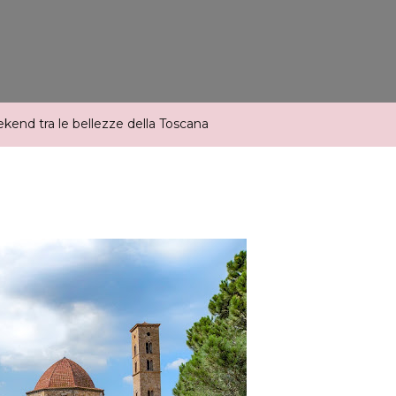
Weekend
Tra
Le
Bellezze
Della
ekend tra le bellezze della Toscana
Toscana