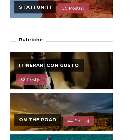
STATI UNITI
50 Post(s)
Rubriche
ITINERARI CON GUSTO
32 Post(s)
ON THE ROAD
44 Post(s)