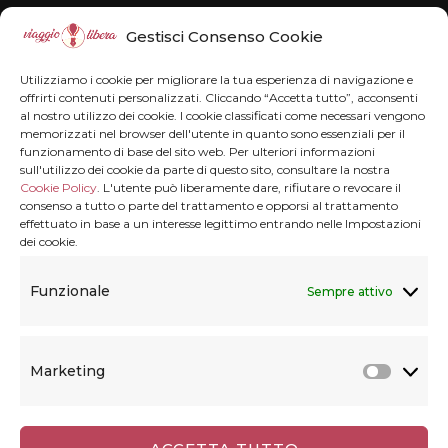
Disclaimer
Gestisci Consenso Cookie
Il blog Viaggiolibera non rappresenta una
Utilizziamo i cookie per migliorare la tua esperienza di navigazione e
testata giornalistica in quanto viene aggiornato
offrirti contenuti personalizzati. Cliccando “Accetta tutto”, acconsenti
al nostro utilizzo dei cookie. I cookie classificati come necessari vengono
senza alcuna periodicità . Non può pertanto
memorizzati nel browser dell'utente in quanto sono essenziali per il
funzionamento di base del sito web. Per ulteriori informazioni
considerarsi un prodotto editoriale ai sensi della
sull'utilizzo dei cookie da parte di questo sito, consultare la nostra
legge n° 62 del 7.03.2001.
Disclaimer
Cookie Policy
. L'utente può liberamente dare, rifiutare o revocare il
consenso a tutto o parte del trattamento e opporsi al trattamento
effettuato in base a un interesse legittimo entrando nelle Impostazioni
dei cookie.
Privacy & Cookie
Funzionale
Sempre attivo
Privacy termini e condizioni
Marketing
Cookie Policy (UE)
Marke