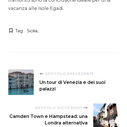
tramonto sono la conclusione ideale per una
vacanza alle Isole Egadi.
Tag:
Sicilia
Navigazione
ARTICOLO PRECEDENTE
Un tour di Venezia e dei suoi
articoli
palazzi
ARTICOLO SUCCESSIVO
Camden Town e Hampstead: una
Londra alternativa