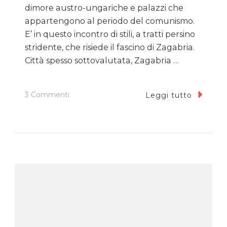
dimore austro-ungariche e palazzi che
appartengono al periodo del comunismo.
E’ in questo incontro di stili, a tratti persino
stridente, che risiede il fascino di Zagabria.
Città spesso sottovalutata, Zagabria …
Su
3 Commenti
Leggi tutto
Zagabria:
Guida
Alla
Città
Alta