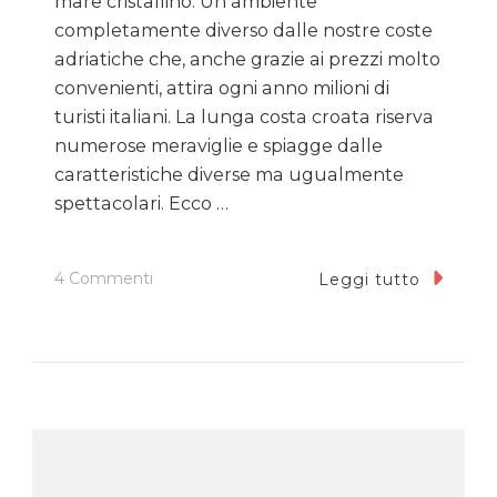
mare cristallino. Un ambiente
completamente diverso dalle nostre coste
adriatiche che, anche grazie ai prezzi molto
convenienti, attira ogni anno milioni di
turisti italiani. La lunga costa croata riserva
numerose meraviglie e spiagge dalle
caratteristiche diverse ma ugualmente
spettacolari. Ecco …
Su
4 Commenti
Leggi tutto
Le
Spiagge
Più
Belle
Della
Croazia