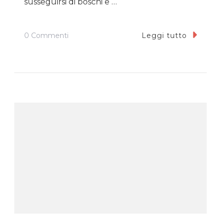
susseguirsi di boschi e …
Su
0 Commenti
Leggi tutto
I
Laghi
Di
Plitvice:
Nel
Cuore
Verde
Della
Croazia