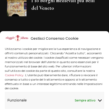
I 10 borghi medievali più belli
del Veneto
Disclaimer
Gestisci Consenso Cookie
Il blog Viaggiolibera non rappresenta una
Utilizziamo i cookie per migliorare la tua esperienza di navigazione e
testata giornalistica in quanto viene aggiornato
offrirti contenuti personalizzati. Cliccando “Accetta tutto”, acconsenti
al nostro utilizzo dei cookie. I cookie classificati come necessari vengono
senza alcuna periodicità . Non può pertanto
memorizzati nel browser dell'utente in quanto sono essenziali per il
funzionamento di base del sito web. Per ulteriori informazioni
considerarsi un prodotto editoriale ai sensi della
sull'utilizzo dei cookie da parte di questo sito, consultare la nostra
legge n° 62 del 7.03.2001.
Disclaimer
Cookie Policy
. L'utente può liberamente dare, rifiutare o revocare il
consenso a tutto o parte del trattamento e opporsi al trattamento
effettuato in base a un interesse legittimo entrando nelle Impostazioni
dei cookie.
Privacy & Cookie
Funzionale
Sempre attivo
Privacy termini e condizioni