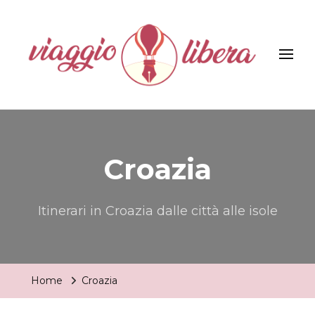
Viaggiolibera
Croazia
Itinerari in Croazia dalle città alle isole
Home
Croazia