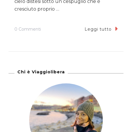
cielo distesi sotto un cespuglio che è
cresciuto proprio …
Su
0 Commenti
Leggi tutto
Cres,
Vertigini
Di
Blu
Chi è Viaggiolibera