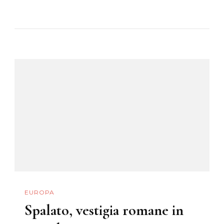
Itinerario
In
Barca
Tra
Le
Isole
Dalmate
EUROPA
Spalato, vestigia romane in