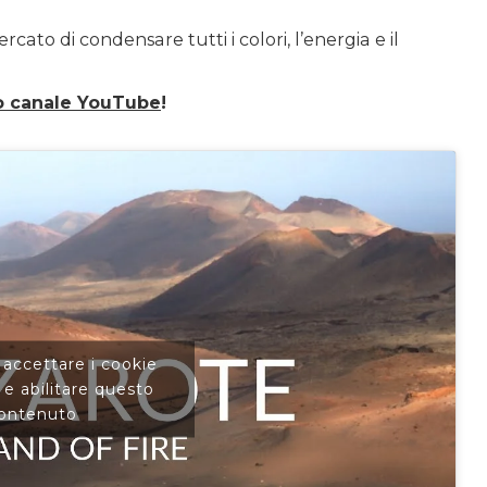
ato di condensare tutti i colori, l’energia e il
o canale YouTube
!
r accettare i cookie
e abilitare questo
ontenuto