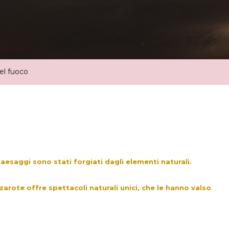
del fuoco
paesaggi sono stati forgiati dagli elementi naturali.
arote offre spettacoli naturali unici, che le hanno valso