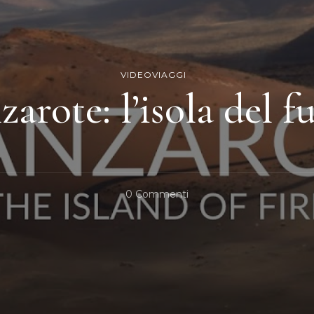
VIDEOVIAGGI
zarote: l’isola del f
Su
0 Commenti
Lanzarote:
L’isola
Del
Fuoco