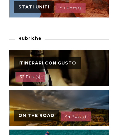
STATI UNITI
50 Post(s)
Rubriche
ITINERARI CON GUSTO
32 Post(s)
ON THE ROAD
44 Post(s)