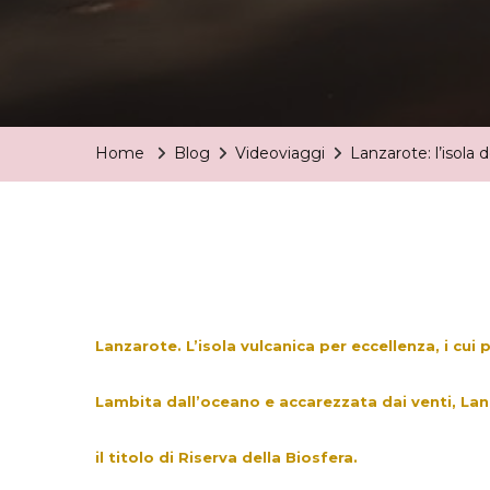
Home
Blog
Videoviaggi
Lanzarote: l’isola 
Lanzarote. L’isola vulcanica per eccellenza, i cui 
Lambita dall’oceano e accarezzata dai venti, Lanz
il titolo di Riserva della Biosfera.