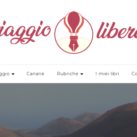
a
ggio
Canarie
Rubriche
I miei libri
Co