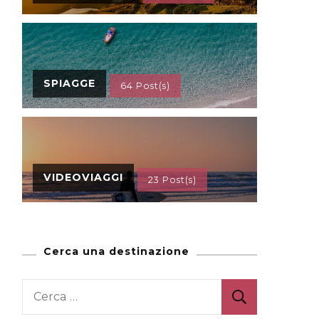
SPIAGGE
64 Post(s)
VIDEOVIAGGI
23 Post(s)
Cerca una destinazione
Ricerca
per: