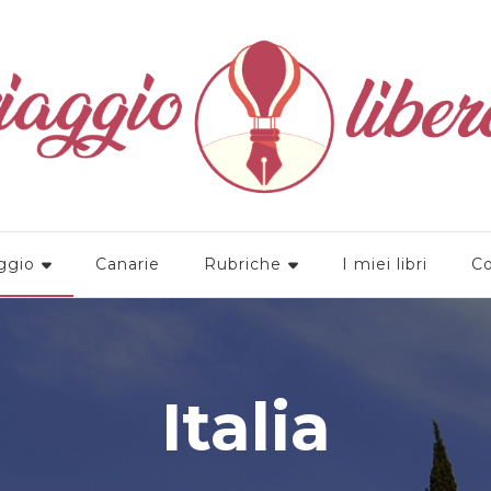
a
ggio
Canarie
Rubriche
I miei libri
Co
Italia