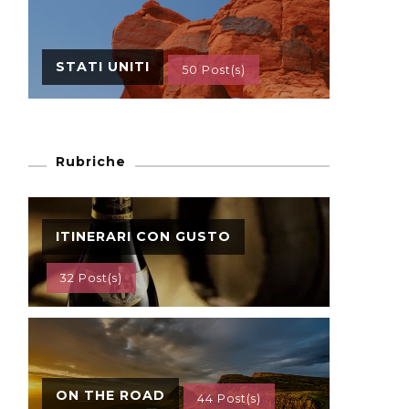
STATI UNITI
50 Post(s)
Rubriche
ITINERARI CON GUSTO
32 Post(s)
ON THE ROAD
44 Post(s)