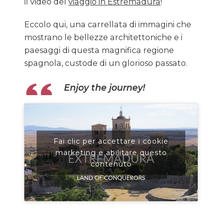
il video del
viaggio in Estremadura
!
Eccolo qui, una carrellata di immagini che
mostrano le bellezze architettoniche e i
paesaggi di questa magnifica regione
spagnola, custode di un glorioso passato.
Enjoy the journey!
Fai clic per accettare i cookie
marketing e abilitare questo
contenuto