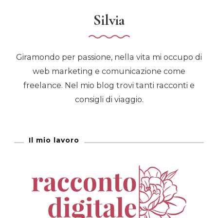
Silvia
Giramondo per passione, nella vita mi occupo di
web marketing e comunicazione come
freelance. Nel mio blog trovi tanti racconti e
consigli di viaggio.
Il mio lavoro