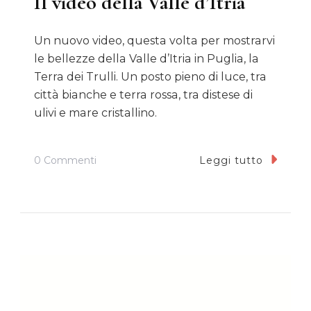
Il video della Valle d’Itria
Un nuovo video, questa volta per mostrarvi
le bellezze della Valle d’Itria in Puglia, la
Terra dei Trulli. Un posto pieno di luce, tra
città bianche e terra rossa, tra distese di
ulivi e mare cristallino.
Su
0 Commenti
Leggi tutto
Il
Video
Della
Valle
D’Itria