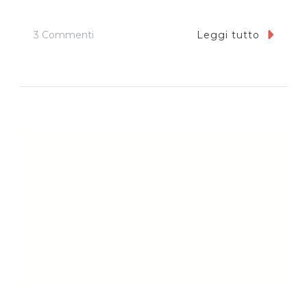
Su
3 Commenti
Leggi tutto
Il
Video
Di
Zaragoza