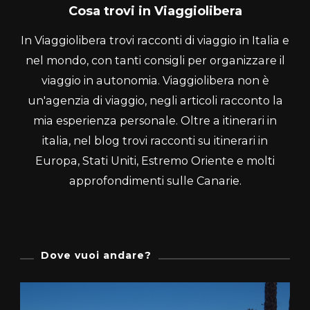
Cosa trovi in Viaggiolibera
In Viaggiolibera trovi racconti di viaggio in Italia e
nel mondo, con tanti consigli per organizzare il
viaggio in autonomia. Viaggiolibera non è
un'agenzia di viaggio, negli articoli racconto la
mia esperienza personale. Oltre a itinerari in
italia, nel blog trovi racconti su itinerari in
Europa, Stati Uniti, Estremo Oriente e molti
approfondimenti sulle Canarie.
Dove vuoi andare?