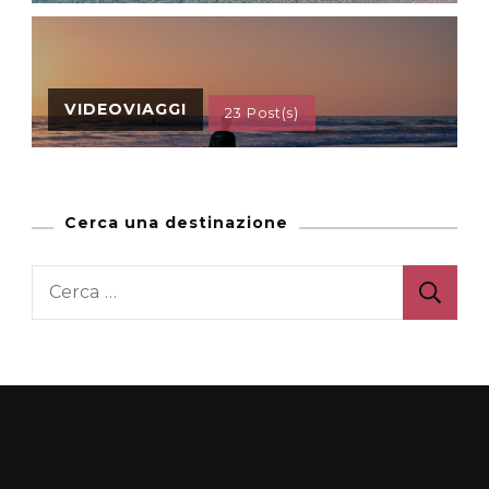
VIDEOVIAGGI
23 Post(s)
Cerca una destinazione
Ricerca
per: