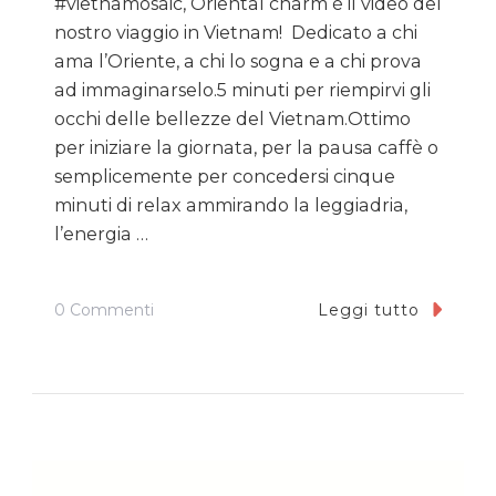
#vietnamosaic, Oriental charm è il video del
nostro viaggio in Vietnam! Dedicato a chi
ama l’Oriente, a chi lo sogna e a chi prova
ad immaginarselo.5 minuti per riempirvi gli
occhi delle bellezze del Vietnam.Ottimo
per iniziare la giornata, per la pausa caffè o
semplicemente per concedersi cinque
minuti di relax ammirando la leggiadria,
l’energia …
Su
0 Commenti
Leggi tutto
#vietnamosaic:
Il
Video