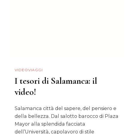
VIDEOVIAGGI
I tesori di Salamanca: il
video!
Salamanca città del sapere, del pensiero e
della bellezza. Dal salotto barocco di Plaza
Mayor alla splendida facciata
dell’Università, capolavoro di stile