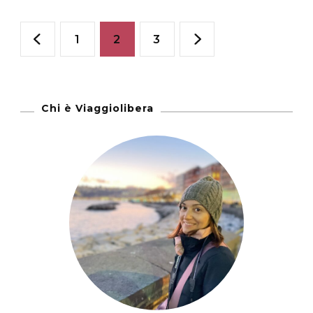
#terredelgrappa
Paginazione
Per
Pagina
Pagina
Pagina
1
2
3
Raccontare
degli
L’Alta
Marca
articoli
Chi è Viaggiolibera
Trevigiana