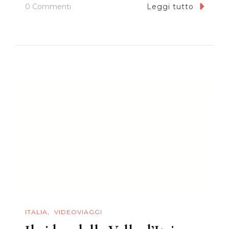
Su
0 Commenti
Leggi tutto
Viaggio
In
Estremadura:
Il
Video
ITALIA
VIDEOVIAGGI