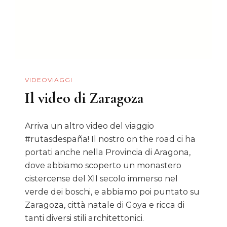
VIDEOVIAGGI
Il video di Zaragoza
Arriva un altro video del viaggio
#rutasdespaña! Il nostro on the road ci ha
portati anche nella Provincia di Aragona,
dove abbiamo scoperto un monastero
cistercense del XII secolo immerso nel
verde dei boschi, e abbiamo poi puntato su
Zaragoza, città natale di Goya e ricca di
tanti diversi stili architettonici.