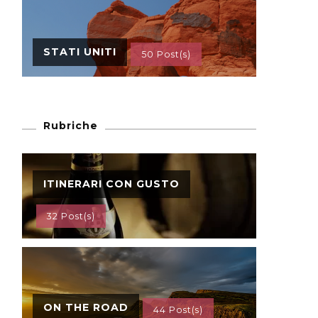
STATI UNITI
50 Post(s)
Rubriche
ITINERARI CON GUSTO
32 Post(s)
ON THE ROAD
44 Post(s)