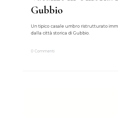
Gubbio
Un tipico casale umbro ristrutturato im
dalla città storica di Gubbio.
Su
0 Commenti
Vacanze
In
Umbria:
Agriturismo
Aurora
A
Gubbio