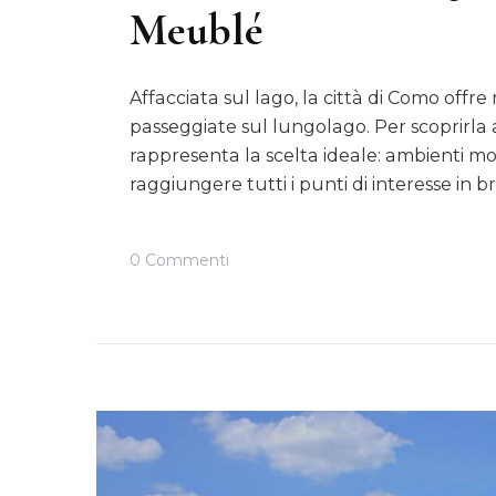
Meublé
Affacciata sul lago, la città di Como offre nu
passeggiate sul lungolago. Per scoprirla
rappresenta la scelta ideale: ambienti mo
raggiungere tutti i punti di interesse in 
Su
0 Commenti
Una
Vacanza
Da
Sogno
Al
Park
Hotel