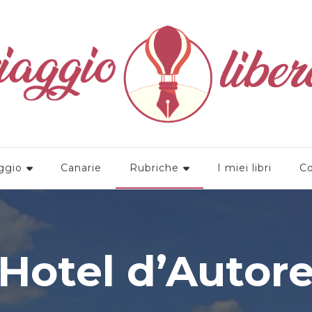
a
ggio
Canarie
Rubriche
I miei libri
Co
Hotel d’Autor