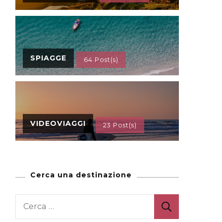
SPIAGGE
64 Post(s)
VIDEOVIAGGI
23 Post(s)
Cerca una destinazione
Ricerca
per: