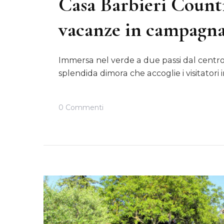
Casa Barbieri Count
vacanze in campagna 
Immersa nel verde a due passi dal centro
splendida dimora che accoglie i visitatori 
Su
0 Commenti
Casa
Barbieri
Country
House
Vicenza:
Vacanze
In
Campagna