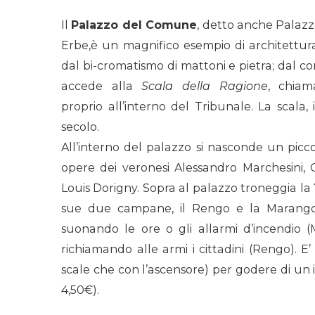
Il
Palazzo del Comune
, detto anche Palazzo
Erbe,è un magnifico esempio di architettura
dal bi-cromatismo di mattoni e pietra; dal co
accede alla
Scala della Ragione
, c
hiam
proprio
all’interno
del Tribunale. La scala, i
secolo.
All’interno del palazzo si nasconde un piccol
opere dei veronesi Alessandro Marchesini, G
Louis Dorigny.
Sopra al palazzo troneggia
la
sue due campane, il Rengo e la Marangon
suonando le ore o gli allarmi d’incendio
richiamando alle armi i cittadini (Rengo).
E
scale che con l’ascensore) per godere di un
4,50€).