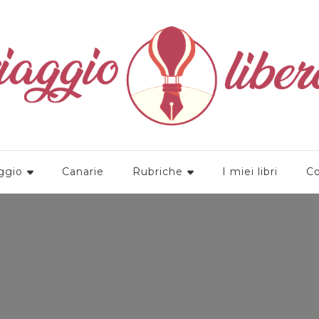
a
ggio
Canarie
Rubriche
I miei libri
Co