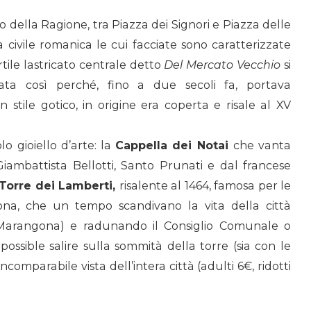
 della Ragione, tra Piazza dei Signori e Piazza delle
 civile romanica le cui facciate sono caratterizzate
rtile lastricato centrale detto
Del Mercato Vecchio
si
ata così perché, fino a due secoli fa, portava
n stile gotico, in origine era coperta e risale al XV
o gioiello d’arte: la
Cappella dei Notai
c
he vanta
iambattista Bellotti, Santo Prunati e dal francese
Torre dei Lamberti,
risalente al 1464,
famosa per le
a, che un tempo scandivano la vita della città
 (Marangona) e radunando il Consiglio Comunale o
’
possible
salire sulla sommità della torre (sia con le
 incomparabile vista
dell’intera
città (adulti 6€, ridotti