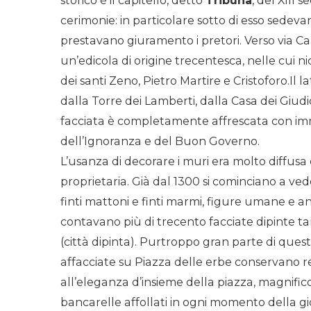
storico è il capitello, detto
Tribuna
, del XIII 
cerimonie: in particolare sotto di esso sedeva
prestavano giuramento i pretori.
Verso via C
un’edicola di origine trecentesca, nelle cui ni
dei santi Zeno, Pietro Martire e Cristoforo.I
dalla Torre dei Lamberti, dalla Casa dei Giudic
facciata è completamente affrescata con im
dell’Ignoranza e del Buon Governo.
L’usanza di decorare i muri era molto diffusa
proprietaria. Già dal 1300 si cominciano a vede
finti mattoni e finti marmi, figure umane e 
contavano più di trecento facciate dipinte tan
(città dipinta). Purtroppo gran parte di ques
affacciate su Piazza delle erbe conservano re
all’eleganza d’insieme della piazza, magnifico
bancarelle affollati in ogni momento della g