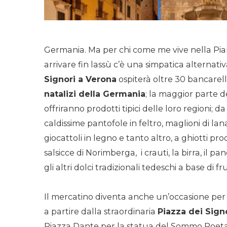
Germania. Ma per chi come me vive nella Pia
arrivare fin lassù c’è una simpatica alternativ
Signori a Verona
ospiterà oltre 30 bancarell
natalizi della Germania
; la maggior parte de
offriranno prodotti tipici delle loro regioni; 
caldissime pantofole in feltro, maglioni di lan
giocattoli in legno e tanto altro, a ghiotti pro
salsicce di Norimberga, i crauti, la birra, il 
gli altri dolci tradizionali tedeschi a base di f
Il mercatino diventa anche un’occasione per
a partire dalla straordinaria
Piazza dei Sign
Piazza Dante per la statua del Sommo Poeta c