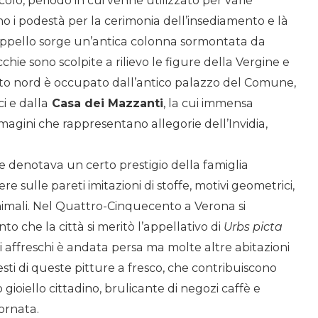
secolo, periodo in cui venne utilizzato per varie
no i podestà per la cerimonia dell’insediamento e là
appello sorge un’antica colonna sormontata da
cchie sono scolpite a rilievo le figure della Vergine e
l lato nord è occupato dall’antico palazzo del Comune,
i e dalla
Casa dei Mazzanti
, la cui immensa
magini che rappresentano allegorie
dell’Invidia
,
 e denotava un certo prestigio della famiglia
re sulle pareti imitazioni di stoffe, motivi geometrici,
animali. Nel Quattro-Cinquecento a Verona si
to che la città si meritò l’appellativo di
Urbs picta
ti affreschi è andata persa ma m
olte altre abitazioni
sti di queste pitture a fresco, che contribuiscono
 gioiello cittadino, brulicante di negozi
caffè
e
iornata.