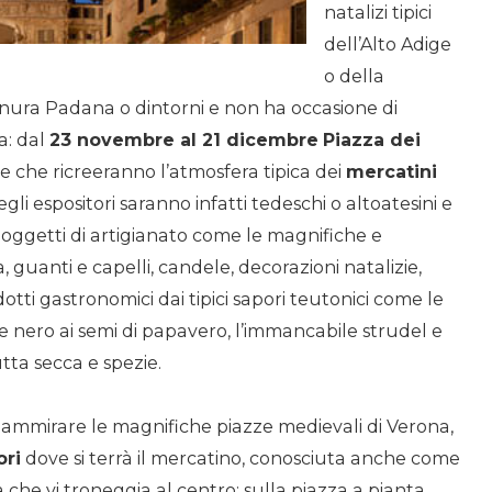
natalizi tipici
dell’Alto Adige
o della
nura Padana o dintorni e non ha occasione di
a: dal
23 novembre al 21 dicembre
Piazza dei
e che ricreeranno l’atmosfera tipica dei
mercatini
gli espositori saranno infatti tedeschi o altoatesini e
da oggetti di artigianato come le magnifiche e
a, guanti e capelli, candele, decorazioni natalizie,
dotti gastronomici dai tipici sapori teutonici come le
pane nero ai semi di papavero, l’immancabile strudel e
rutta secca e spezie.
 ammirare le magnifiche piazze medievali di Verona,
ori
dove si terrà il mercatino, conosciuta anche come
he vi troneggia al centro; sulla piazza a pianta