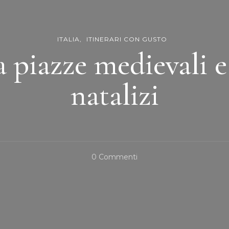
ITALIA
ITINERARI CON GUSTO
a piazze medievali e
natalizi
Su
0 Commenti
Verona
Tra
Piazze
Medievali