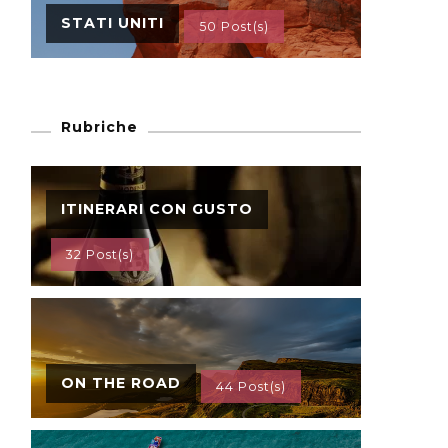
STATI UNITI
50 Post(s)
Rubriche
ITINERARI CON GUSTO
32 Post(s)
ON THE ROAD
44 Post(s)