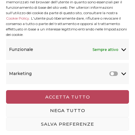
memorizzati nel browser dell'utente in quanto sono essenziali per il
funzionamento di base del sito web. Per ulteriori informazioni
considerarsi un prodotto editoriale ai sensi della
sull'utilizzo dei cookie da parte di questo sito, consultare la nostra
legge n° 62 del 7.03.2001.
Disclaimer
Cookie Policy
. L'utente può liberamente dare, rifiutare o revocare il
consenso a tutto o parte del trattamento e opporsi al trattamento
effettuato in base a un interesse legittimo entrando nelle Impostazioni
dei cookie.
Privacy & Cookie
Funzionale
Sempre attivo
Privacy termini e condizioni
Marketing
Cookie Policy (UE)
Marke
ACCETTA TUTTO
© Copyright 2026
Viaggiolibera
. Tutti i diritti
NEGA TUTTO
riservati.
Blossom Travel | Sviluppato da
Blossom
SALVA PREFERENZE
Themes
. Powered by
WordPress
.
Privacy