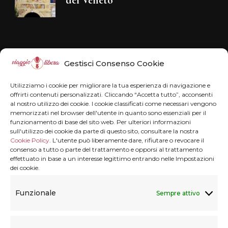
del Veneto
Disclaimer
Gestisci Consenso Cookie
Il blog Viaggiolibera non rappresenta una
Utilizziamo i cookie per migliorare la tua esperienza di navigazione e
testata giornalistica in quanto viene aggiornato
offrirti contenuti personalizzati. Cliccando “Accetta tutto”, acconsenti
al nostro utilizzo dei cookie. I cookie classificati come necessari vengono
senza alcuna periodicità . Non può pertanto
memorizzati nel browser dell'utente in quanto sono essenziali per il
funzionamento di base del sito web. Per ulteriori informazioni
considerarsi un prodotto editoriale ai sensi della
sull'utilizzo dei cookie da parte di questo sito, consultare la nostra
legge n° 62 del 7.03.2001.
Disclaimer
Cookie Policy
. L'utente può liberamente dare, rifiutare o revocare il
consenso a tutto o parte del trattamento e opporsi al trattamento
effettuato in base a un interesse legittimo entrando nelle Impostazioni
dei cookie.
Privacy & Cookie
Funzionale
Sempre attivo
Privacy termini e condizioni