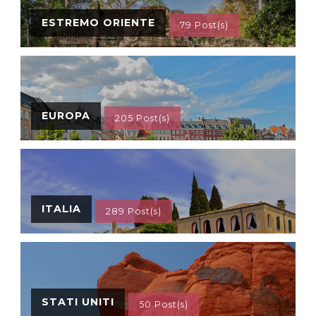
ESTREMO ORIENTE
79 Post(s)
EUROPA
205 Post(s)
ITALIA
289 Post(s)
STATI UNITI
50 Post(s)