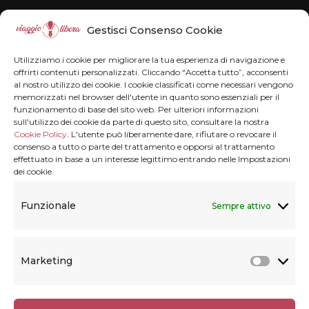
Disclaimer
Gestisci Consenso Cookie
Il blog Viaggiolibera non rappresenta una
Utilizziamo i cookie per migliorare la tua esperienza di navigazione e
testata giornalistica in quanto viene aggiornato
offrirti contenuti personalizzati. Cliccando “Accetta tutto”, acconsenti
al nostro utilizzo dei cookie. I cookie classificati come necessari vengono
senza alcuna periodicità . Non può pertanto
memorizzati nel browser dell'utente in quanto sono essenziali per il
funzionamento di base del sito web. Per ulteriori informazioni
considerarsi un prodotto editoriale ai sensi della
sull'utilizzo dei cookie da parte di questo sito, consultare la nostra
legge n° 62 del 7.03.2001.
Disclaimer
Cookie Policy
. L'utente può liberamente dare, rifiutare o revocare il
consenso a tutto o parte del trattamento e opporsi al trattamento
effettuato in base a un interesse legittimo entrando nelle Impostazioni
dei cookie.
Privacy & Cookie
Funzionale
Sempre attivo
Privacy termini e condizioni
Marketing
Cookie Policy (UE)
Marke