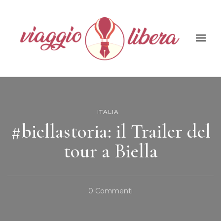
Viaggiolibera
ITALIA
#biellastoria: il Trailer del
tour a Biella
Su
0 Commenti
#biellastoria:
Il