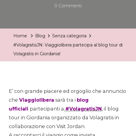
Su
0 Commenti
#VolagratisJN:
Viaggiolibera
Partecipa
Home
Blog
Senza categoria
Al
#VolagratisJN: Viaggiolibera partecipa al blog tour di
Blog
Volagratis in Giordania!
Tour
Di
Volagratis
In
E’ con grande piacere ed orgoglio che annuncio
Giordania!
che
Viaggiolibera
sarà tra i
blog
ufficiali
partecipanti a
#VolagratisJN
, il blog
tour in Giordania organizzato da Volagratis in
collaborazione con Visit Jordan.
A raccontarci il viaggio come inviata