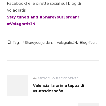
Facebook
) e le dirette social sul
blog di
Volagratis
.
Stay tuned and #ShareYourJordan!
#VolagratisJN
Tag:
#shareyourjordan
#volagratisJN
Blog-Tour
Navigazione
ARTICOLO PRECEDENTE
Valencia, la prima tappa di
articoli
#rutasdespaña