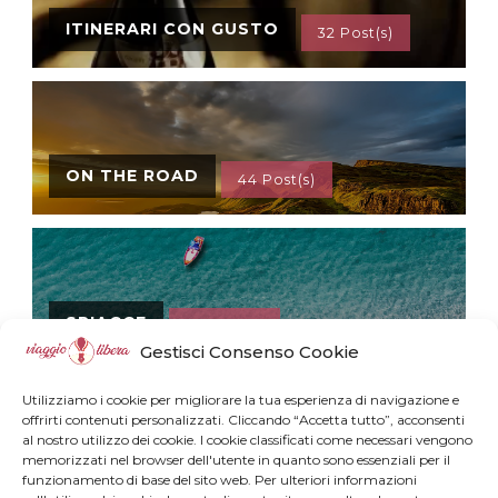
ITINERARI CON GUSTO
32 Post(s)
ON THE ROAD
44 Post(s)
SPIAGGE
64 Post(s)
Gestisci Consenso Cookie
Utilizziamo i cookie per migliorare la tua esperienza di navigazione e
offrirti contenuti personalizzati. Cliccando “Accetta tutto”, acconsenti
al nostro utilizzo dei cookie. I cookie classificati come necessari vengono
memorizzati nel browser dell'utente in quanto sono essenziali per il
VIDEOVIAGGI
23 Post(s)
funzionamento di base del sito web. Per ulteriori informazioni