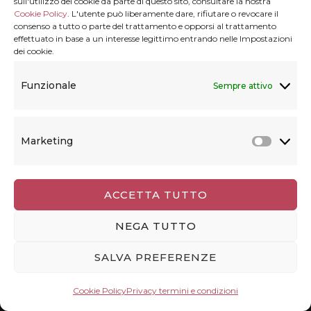
sull'utilizzo dei cookie da parte di questo sito, consultare la nostra
Cookie Policy
. L'utente può liberamente dare, rifiutare o revocare il
consenso a tutto o parte del trattamento e opporsi al trattamento
effettuato in base a un interesse legittimo entrando nelle Impostazioni
dei cookie.
Cerca una destinazione
Funzionale
Sempre attivo
Ricerca
per:
Marketing
Marke
ACCETTA TUTTO
NEGA TUTTO
Cosa trovi in Viaggiolibera
SALVA PREFERENZE
In Viaggiolibera trovi racconti di viaggio in Italia e
nel mondo, con tanti consigli per organizzare il
Cookie Policy
Privacy termini e condizioni
viaggio in autonomia. Viaggiolibera non è