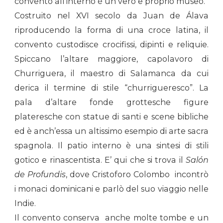
convento all’interno è un vero e proprio museo.
Costruito nel XVI secolo da Juan de Álava
riproducendo la forma di una croce latina, il
convento custodisce crocifissi, dipinti e reliquie.
Spiccano l’altare maggiore, capolavoro di
Churriguera, il maestro di Salamanca da cui
derica il termine di stile “churrigueresco”. La
pala d’altare fonde grottesche figure
plateresche con statue di santi e scene bibliche
ed è anch’essa un altissimo esempio di arte sacra
spagnola. Il patio interno è una sintesi di stili
gotico e rinascentista. E’ qui che si trova il
Salón
de Profundis
, dove Cristoforo Colombo incontrò
i monaci dominicani e parlò del suo viaggio nelle
Indie.
Il convento conserva anche molte tombe e un