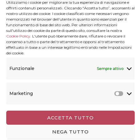
Utilizziamo i cookie per migliorare la tua esperienza di navigazione e
offrirti contenuti personalizzati. Cliccando “Accetta tutto”, acconsenti al
nostro utilizzo dei cookie. I cookie classificati come necessari vengono
memorizzati nel browser dell'utente in quanto sono essenziali per il
funzionamento di base del sito web. Per ulteriori informazioni
CANARIE
14 Post(s)
sull'utilizzo dei cookie da parte di questo sito, consultare la nostra
Cookie Policy
. L'utente può liberamente dare, rifiutare o revocare il
consenso a tutto o parte del trattamento e opporsi al trattamento
effettuato in base a un interesse legittimo entrando nelle Impostazioni
dei cookie.
EUROPA
Funzionale
Sempre attivo
205 Post(s)
Marketing
Marke
ITALIA
289 Post(s)
ACCETTA TUTTO
NEGA TUTTO