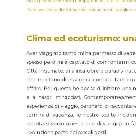
Molto praticato nel nord Europa, anche in Italia il turismo
Ecco una scelta di destinazioni italiane tra cui sceglier
Clima ed ecoturismo: una
Aver viaggiato tanto mi ha permesso di vedere
spesso però mi è capitato di confrontarmi co
Città inquinate, aria insalubre e paradisi nat
che meritano di essere raccontate tanto qu
offrire. Per questo ho deciso di iniziare una
n
e ai tesori minacciati. Contemporaneame
esperienza di viaggio, cercherò di raccontar
termini di vacanza, le nostre scelte incido
orientarsi verso questo tipo di viaggi può fa
rivoluzione parte dai piccoli gesti.