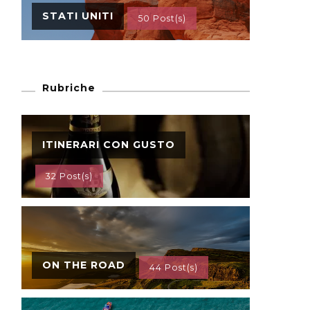
STATI UNITI
50 Post(s)
Rubriche
ITINERARI CON GUSTO
32 Post(s)
ON THE ROAD
44 Post(s)