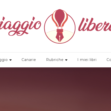
a
ggio
Canarie
Rubriche
I miei libri
Co