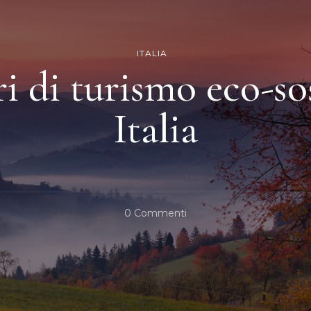
ITALIA
ri di turismo eco-so
Italia
Su
0 Commenti
Gli
Itinerari
Di
Turismo