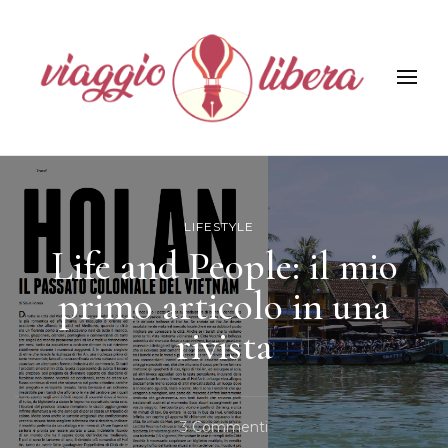
Viaggiolibera
LIFESTYLE
Life and People: il mio
primo articolo in una
rivista
Su
3 Commenti