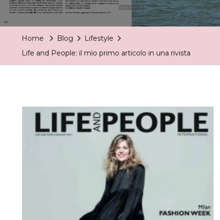
Life
And
People:
Home
Blog
Lifestyle
Il
Life and People: il mio primo articolo in una rivista
Mio
Primo
Articolo
In
Una
Rivista