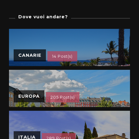
Dove vuoi andare?
CANARIE
14 Post(s)
EUROPA
205 Post(s)
ITALIA
289 Post(s)