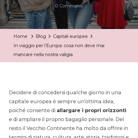
Su
0 Commenti
In
Viaggio
Per
Home
Blog
Capitali europee
L’Europa:
In viaggio per l’Europa: cosa non deve mai
Cosa
mancare nella nostra valigia
Non
Deve
Mai
Mancare
Decidere di concedersi qualche giorno in una
Nella
capitale europea è sempre un’ottima idea,
Nostra
poiché consente di
allargare i propri orizzonti
Valigia
e di ampliare il proprio bagaglio personale. Del
resto il Vecchio Continente ha molto da offrire in
termini di natura, cultura, arte, storia, tradizioni e