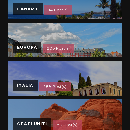
CANARIE
14 Post(s)
EUROPA
205 Post(s)
ITALIA
289 Post(s)
STATI UNITI
50 Post(s)