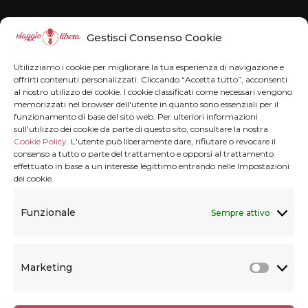
Disclaimer
Gestisci Consenso Cookie
Il blog Viaggiolibera non rappresenta una
Utilizziamo i cookie per migliorare la tua esperienza di navigazione e
testata giornalistica in quanto viene aggiornato
offrirti contenuti personalizzati. Cliccando “Accetta tutto”, acconsenti
al nostro utilizzo dei cookie. I cookie classificati come necessari vengono
senza alcuna periodicità . Non può pertanto
memorizzati nel browser dell'utente in quanto sono essenziali per il
funzionamento di base del sito web. Per ulteriori informazioni
considerarsi un prodotto editoriale ai sensi della
sull'utilizzo dei cookie da parte di questo sito, consultare la nostra
legge n° 62 del 7.03.2001.
Disclaimer
Cookie Policy
. L'utente può liberamente dare, rifiutare o revocare il
consenso a tutto o parte del trattamento e opporsi al trattamento
effettuato in base a un interesse legittimo entrando nelle Impostazioni
dei cookie.
Privacy & Cookie
Funzionale
Sempre attivo
Privacy termini e condizioni
Marketing
Cookie Policy (UE)
Marke