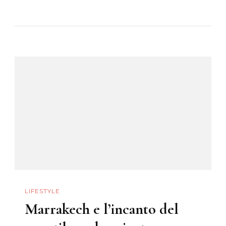
Trasferirsi
In
Abruzzo:
Natura,
Buon
Cibo
E
Qualità
Della
Vita
LIFESTYLE
Marrakech e l’incanto del