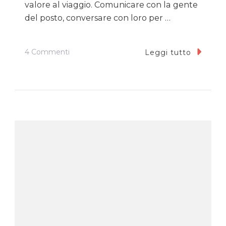
valore al viaggio. Comunicare con la gente
del posto, conversare con loro per …
Su
4 Commenti
Leggi tutto
La
Comunicazione
Durante
Un
Viaggio:
Come
Farsi
Capire
In
Tutto
Il