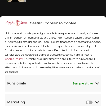
Disclaimer
Gestisci Consenso Cookie
Il blog Viaggiolibera non rappresenta una
Utilizziamo i cookie per migliorare la tua esperienza di navigazione e
testata giornalistica in quanto viene aggiornato
offrirti contenuti personalizzati. Cliccando “Accetta tutto”, acconsenti
al nostro utilizzo dei cookie. I cookie classificati come necessari vengono
senza alcuna periodicità . Non può pertanto
memorizzati nel browser dell'utente in quanto sono essenziali per il
funzionamento di base del sito web. Per ulteriori informazioni
considerarsi un prodotto editoriale ai sensi della
sull'utilizzo dei cookie da parte di questo sito, consultare la nostra
legge n° 62 del 7.03.2001.
Disclaimer
Cookie Policy
. L'utente può liberamente dare, rifiutare o revocare il
consenso a tutto o parte del trattamento e opporsi al trattamento
effettuato in base a un interesse legittimo entrando nelle Impostazioni
dei cookie.
Privacy & Cookie
Funzionale
Sempre attivo
Privacy termini e condizioni
Marketing
Cookie Policy (UE)
Marke