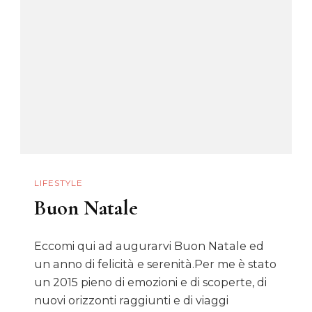
Un
Viaggio
Nelle
Tradizioni
Popolari
Legate
Al
Fumo
LIFESTYLE
Buon Natale
Eccomi qui ad augurarvi Buon Natale ed
un anno di felicità e serenità.Per me è stato
un 2015 pieno di emozioni e di scoperte, di
nuovi orizzonti raggiunti e di viaggi