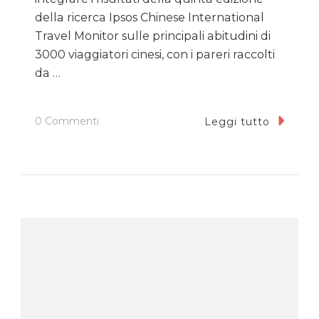
della ricerca Ipsos Chinese International
Travel Monitor sulle principali abitudini di
3000 viaggiatori cinesi, con i pareri raccolti
da …
Su
0 Commenti
Leggi tutto
Turisti
Cinesi
In
Italia:
Negli
Alberghi
Più
Fengshui
E