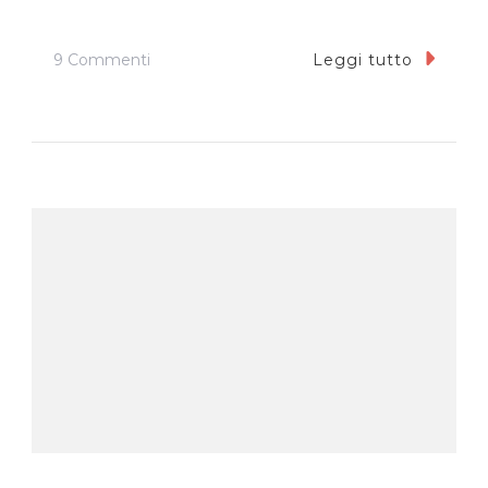
Su
9 Commenti
Leggi tutto
Una
Nuova
Veste
Grafica
Per
Il
Blog