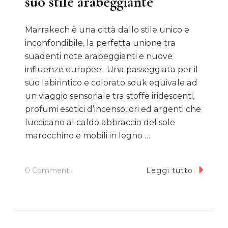
suo stile arabeggiante
Marrakech è una città dallo stile unico e
inconfondibile, la perfetta unione tra
suadenti note arabeggianti e nuove
influenze europee. Una passeggiata per il
suo labirintico e colorato souk equivale ad
un viaggio sensoriale tra stoffe iridescenti,
profumi esotici d’incenso, ori ed argenti che
luccicano al caldo abbraccio del sole
marocchino e mobili in legno …
Su
0 Commenti
Leggi tutto
Marrakech
E
L’incanto