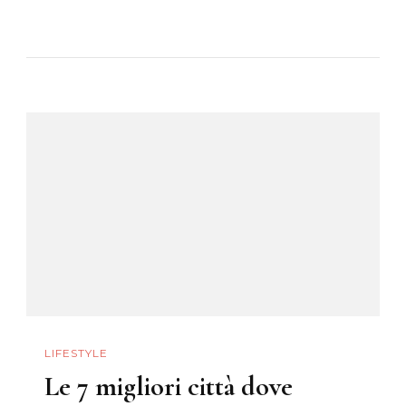
Idee
Per
Capodanno:
Soggiornare
In
Houseboat
LIFESTYLE
Le 7 migliori città dove