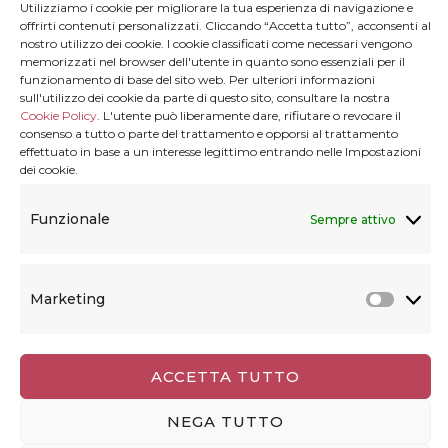
Utilizziamo i cookie per migliorare la tua esperienza di navigazione e
approfondimenti sulle Canarie.
offrirti contenuti personalizzati. Cliccando “Accetta tutto”, acconsenti al
nostro utilizzo dei cookie. I cookie classificati come necessari vengono
memorizzati nel browser dell'utente in quanto sono essenziali per il
funzionamento di base del sito web. Per ulteriori informazioni
sull'utilizzo dei cookie da parte di questo sito, consultare la nostra
Cookie Policy
. L'utente può liberamente dare, rifiutare o revocare il
Dove vuoi andare?
consenso a tutto o parte del trattamento e opporsi al trattamento
effettuato in base a un interesse legittimo entrando nelle Impostazioni
dei cookie.
Funzionale
Sempre attivo
CANARIE
14 Post(s)
Marketing
Marke
EUROPA
ACCETTA TUTTO
205 Post(s)
NEGA TUTTO