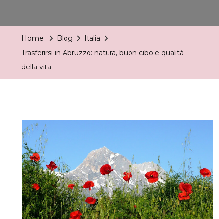
Trasferirsi
In
Abruzzo:
Home
Blog
Italia
Natura,
Trasferirsi in Abruzzo: natura, buon cibo e qualità
Buon
della vita
Cibo
E
Qualità
Della
Vita