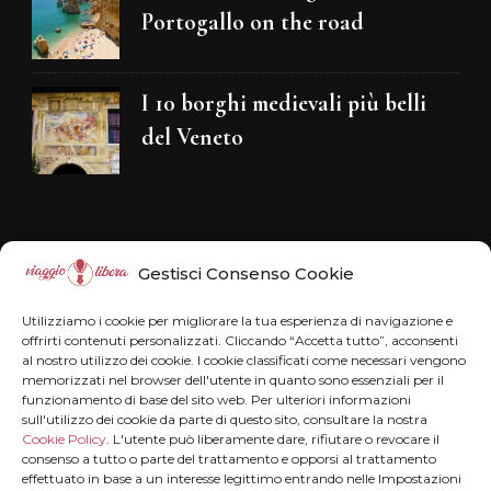
Portogallo on the road
I 10 borghi medievali più belli
del Veneto
Disclaimer
Gestisci Consenso Cookie
Il blog Viaggiolibera non rappresenta una
Utilizziamo i cookie per migliorare la tua esperienza di navigazione e
testata giornalistica in quanto viene aggiornato
offrirti contenuti personalizzati. Cliccando “Accetta tutto”, acconsenti
al nostro utilizzo dei cookie. I cookie classificati come necessari vengono
senza alcuna periodicità . Non può pertanto
memorizzati nel browser dell'utente in quanto sono essenziali per il
funzionamento di base del sito web. Per ulteriori informazioni
considerarsi un prodotto editoriale ai sensi della
sull'utilizzo dei cookie da parte di questo sito, consultare la nostra
legge n° 62 del 7.03.2001.
Disclaimer
Cookie Policy
. L'utente può liberamente dare, rifiutare o revocare il
consenso a tutto o parte del trattamento e opporsi al trattamento
effettuato in base a un interesse legittimo entrando nelle Impostazioni