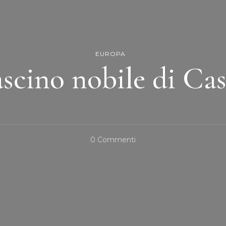
EUROPA
fascino nobile di Cas
Su
0 Commenti
Il
Fascino
Nobile
Di
Cascais