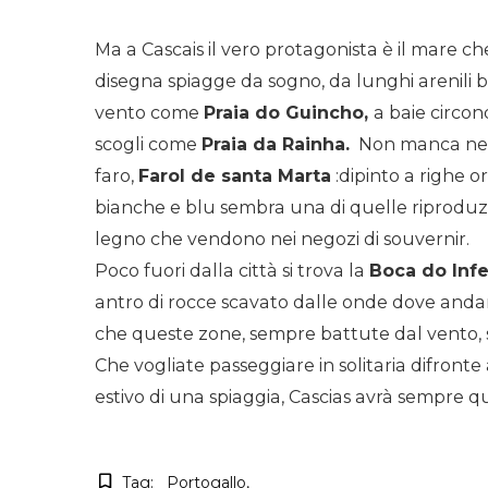
Ma a Cascais il vero protagonista è il mare ch
disegna spiagge da sogno, da lunghi arenili b
vento come
Praia do Guincho,
a baie circon
scogli come
Praia da Rainha.
Non manca ne
faro,
Farol de santa Marta
:dipinto a righe or
bianche e blu sembra una di quelle riproduzi
legno che vendono nei negozi di souvernir.
Poco fuori dalla città si trova la
Boca do Inf
antro di rocce scavato dalle onde dove anda
che queste zone, sempre battute dal vento, si
Che vogliate passeggiare in solitaria difronte
estivo di una spiaggia, Cascias avrà sempre qu
Tag:
Portogallo