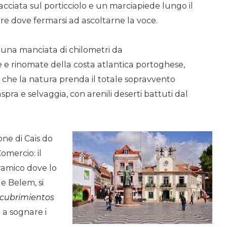
acciata sul porticciolo e un marciapiede lungo il
e dove fermarsi ad ascoltarne la voce.
 una manciata di chilometri da
e e rinomate della costa atlantica portoghese,
 che la natura prenda il totale sopravvento
pra e selvaggia, con arenili deserti battuti dal
one di Cais do
omercio: il
ramico dove lo
de Belem, si
cubrimientos
e a sognare i
.