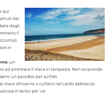
e qui
attuti dal
date dagli
mmeno il
izzontali
oni in
erno
, un
re ad ammirare il mare in tempesta. Non sorprende
ano un paradiso per surfisti.
 al mare d’inverno o cullarvi nel caldo abbraccio
alcosa in serbo per voi.