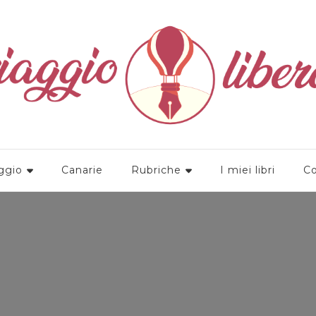
a
ggio
Canarie
Rubriche
I miei libri
Co