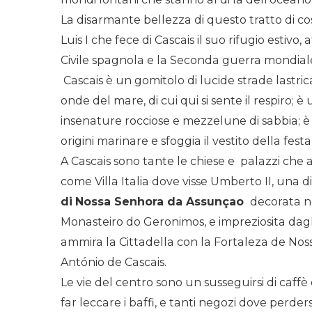
La disarmante bellezza di questo tratto di co
Luis I che fece di Cascais il suo rifugio estivo,
Civile spagnola e la Seconda guerra mondial
Cascais è un gomitolo di lucide strade lastrica
onde del mare, di cui qui si sente il respiro; è
insenature rocciose e mezzelune di sabbia; è 
origini marinare e sfoggia il vestito della festa,
A Cascais sono tante le chiese e palazzi che a
come Villa Italia dove visse Umberto II, una d
di
Nossa Senhora da Assunçao
decorata ne
Monasteiro do Geronimos, e impreziosita dagli
ammira la Cittadella con la Fortaleza de Nos
António de Cascais.
Le vie del centro sono un susseguirsi di caffè 
far leccare i baffi, e tanti negozi dove perder