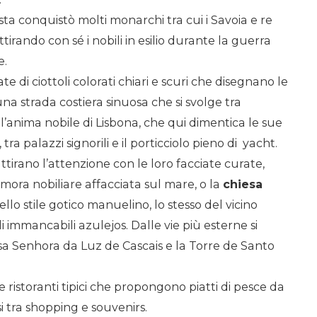
sta conquistò molti monarchi tra cui i Savoia e re
 attirando con sé i nobili in esilio durante la guerra
e.
te di ciottoli colorati chiari e scuri che disegnano le
 una strada costiera sinuosa che si svolge tra
l’anima nobile di Lisbona, che qui dimentica le sue
 tra palazzi signorili e il porticciolo pieno di yacht.
ttirano l’attenzione con le loro facciate curate,
imora nobiliare affacciata sul mare, o la
chiesa
llo stile gotico manuelino, lo stesso del vicino
 immancabili azulejos. Dalle vie più esterne si
sa Senhora da Luz de Cascais e la Torre de Santo
e ristoranti tipici che propongono piatti di pesce da
si tra shopping e souvenirs.