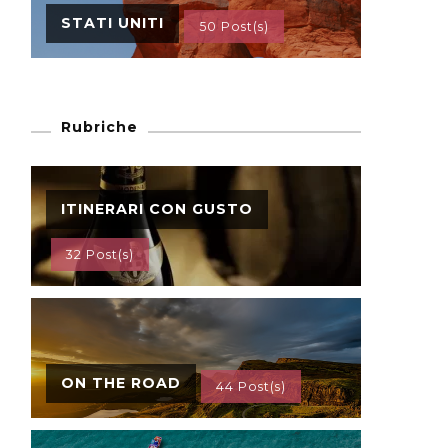
STATI UNITI
50 Post(s)
Rubriche
ITINERARI CON GUSTO
32 Post(s)
ON THE ROAD
44 Post(s)