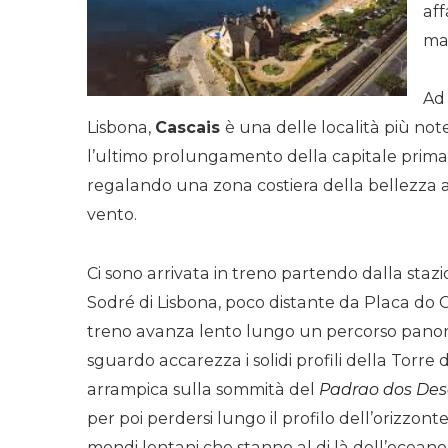
aff
mar
Ad
Lisbona,
Cascais
è una delle località più not
l’ultimo prolungamento della capitale prima
regalando una zona costiera della bellezza as
vento.
Ci sono arrivata in treno partendo dalla stazi
Sodré di Lisbona, poco distante da Placa do C
treno avanza lento lungo un percorso pano
sguardo accarezza i solidi profili della Torre 
arrampica sulla sommità del
Padrao dos Des
per poi perdersi lungo il profilo dell’orizzont
mondi lontani che stanno al di là dell’oceano