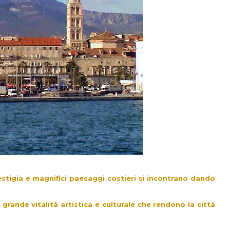
stigia e magnifici paesaggi costieri si incontrano dando
 grande vitalità artistica e culturale che rendono la città