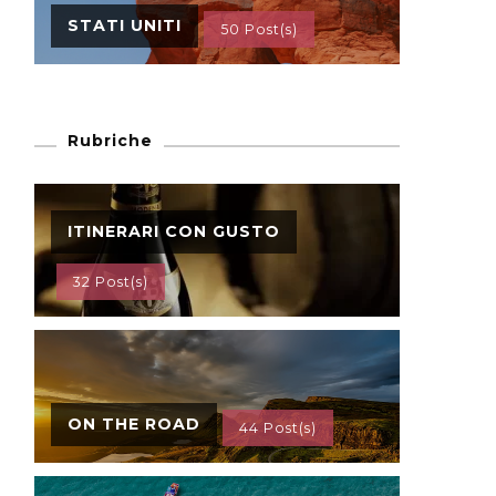
STATI UNITI
50 Post(s)
Rubriche
ITINERARI CON GUSTO
32 Post(s)
ON THE ROAD
44 Post(s)