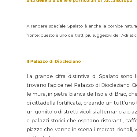
una delle più belle e particolari di tutta Europa.
A rendere speciale Spalato è anche la cornice naturale
fronte: questo è uno dei tratti più suggestivi dell’Adriat
Il Palazzo di Diocleziano
La grande cifra distintiva di Spalato sono 
trovano l’apice nel Palazzo di Diocleziano.
le mura, in pietra bianca dell’isola di Brac, 
di cittadella fortificata, creando un tutt’un
un gomitolo di stretti vicoli si alternano a piaz
e palazzi storici che ospitano ristoranti, caf
piazze che vanno in scena i mercati rionali, 