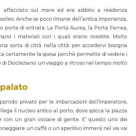
ra affacciato sul mare ed era adibito a residenza
usoleo. Anche se poco rimane dell’antica imponenza,
o porte di entrata: La Porta Aurea, la Porta Ferrea,
no i materiali con i quali erano rivestite. Molto
una sorta di città nella città: per accedervi bisogna
erita certamente la spesa perchè permette di vedere i
di Diocleziano; un viaggio a ritroso nel tempo molto
Spalato
rodo privato per le imbarcazioni dell’imperatore,
ega il nucleo antico al porto, dove spicca la piazza
e con un gran vociare di gente. E’ questo uno dei
sorseggiare un caffè o un aperitivo immersi nel via vai