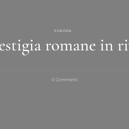
EUROPA
estigia romane in r
Su
0 Commenti
Spalato,
Vestigia
Romane
In
Riva