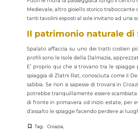
Fuori le mura la passeggiata lungo il centro d
Medievale, altro gioiello storico traboccante 
tanti tavolini esposti al sole invitano ad una s
Il patrimonio naturale di
Spalato affaccia su uno dei tratti costieri p
profili sono le Isole della Dalmazia, apprezz
E’ proprio qui che si trovano tra le spiagge
spiaggia di Zlatni Rat, conosciuta come il De
sabbia. Se non si sapesse di trovarsi in Croaz
potrebbe tranquillamente essere scambiata per i
di fronte in primavera od inizio estate, per 
d’assalto le spiagge facendo perdere ai luogh
Tag:
Croazia