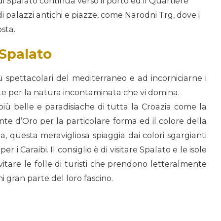
i Spalato continua verso il porto ed il Quartiere
di palazzi antichi e piazze, come Narodni Trg, dove i
osta.
 Spalato
iù spettacolari del mediterraneo e ad incorniciarne i
ate per la natura incontaminata che vi domina.
 più belle e paradisiache di tutta la Croazia come la
nte d’Oro per la particolare forma ed il colore della
ia, questa meravigliosa spiaggia dai colori sgargianti
 Caraibi. Il consiglio è di visitare Spalato e le isole
evitare le folle di turisti che prendono letteralmente
i gran parte del loro fascino.