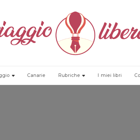
a
ggio
Canarie
Rubriche
I miei libri
Co