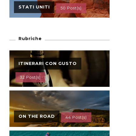
STATI UNITI
50 Post(s)
Rubriche
ITINERARI CON GUSTO
32 Post(s)
ON THE ROAD
44 Post(s)