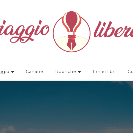
a
ggio
Canarie
Rubriche
I miei libri
Co