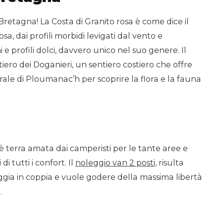
retagna! La Costa di Granito rosa è come dice il
a, dai profili morbidi levigati dal vento e
 e profili dolci, davvero unico nel suo genere. Il
iero dei Doganieri, un sentiero costiero che offre
urale di Ploumanac’h per scoprire la flora e la fauna
 terra amata dai camperisti per le tante aree e
i tutti i confort. Il
noleggio van 2 posti,
risulta
ggia in coppia e vuole godere della massima libertà
.