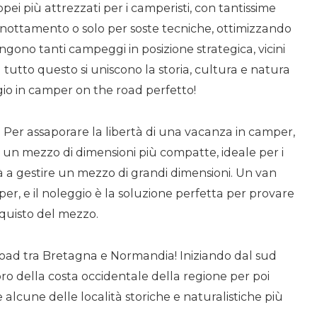
opei più attrezzati per i camperisti, con tantissime
ernottamento o solo per soste tecniche, ottimizzando
ungono tanti campeggi in posizione strategica, vicini
a tutto questo si uniscono la storia, cultura e natura
ggio in camper on the road perfetto!
 Per assaporare la libertà di una vacanza in camper,
 è un mezzo di dimensioni più compatte, ideale per i
à a gestire un mezzo di grandi dimensioni. Un van
per, e il noleggio è la soluzione perfetta per provare
cquisto del mezzo.
 road tra Bretagna e Normandia! Iniziando dal sud
spro della costa occidentale della regione per poi
alcune delle località storiche e naturalistiche più