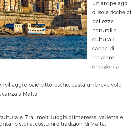
un arcipelago
di isole ricche di
bellezze
naturali e
culturali
capaci di
regalare
emozioni a
oli villaggi e baie pittoresche, basta
un breve volo
acanza a Malta.
turale. Tra i molti luoghi di interesse, Valletta e
ntano storia, costumi e tradizioni di Malta.