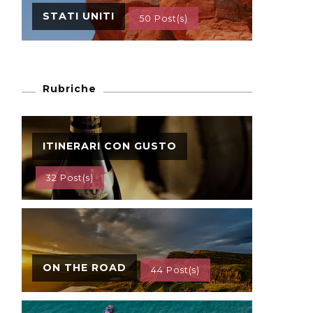
STATI UNITI
50 Post(s)
Rubriche
ITINERARI CON GUSTO
32 Post(s)
ON THE ROAD
44 Post(s)