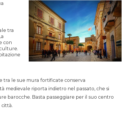
ua
le tra
La
e con
sculture.
pitazione
e tra le sue mura
fortificate
conserva
ttà medievale riporta indietro nel passato, che si
ture barocche. Basta passeggiare per il suo centro
città.