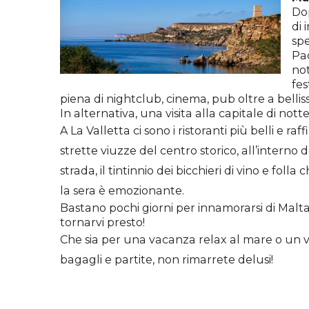
Dop
di 
spe
Pac
not
fe
piena di nightclub, cinema, pub oltre a bellis
In alternativa, una visita alla capitale di not
A La Valletta ci sono i ristoranti più belli e raf
strette viuzze del centro storico,
all’interno
de
strada, il tintinnio dei bicchieri di vino e foll
la sera è emozionante.
Bastano pochi giorni per innamorarsi di Malta 
tornarvi presto!
Che sia per una vacanza relax al mare o un 
bagagli e partite, non rimarrete delusi!