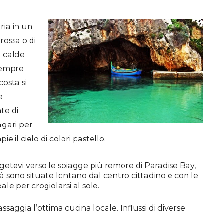
ria in un
rossa o di
e calde
sempre
costa si
e
te di
gari per
il cielo di colori pastello.
rigetevi verso le spiagge più remore di Paradise Bay,
 sono situate lontano dal centro cittadino e con le
ale per crogiolarsi al sole.
saggia l’ottima cucina locale. Influssi di diverse