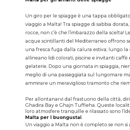
Un giro per le spiagge è una tappa obbligato
viaggio a Malta! T
ra spiagge di sabbia dorata, 
rocce, non c’è che l’imbarazzo della scelta! L
acque scintillanti del Mediterraneo offrono 
una fresca fuga dalla calura estiva; lungo la 
allineano lidi colorati, piscine e invitanti
caffè
gelaterie. Dopo una giornata in spiaggia, nien
meglio di una passeggiata sul lungomare ma
ammirare un meraviglioso tramonto che riempie 
Per allontanarvi dal frastuono della città, di
Ghadira Bay e Ghajn Tuffieha. Queste località
loro atmosfere tranquille e rilassato sono l’ide
Malta per i buongustai
Un viaggio a Malta non è completo se non si as