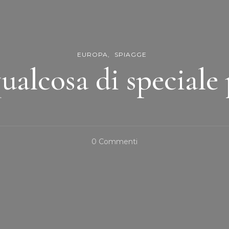
EUROPA
SPIAGGE
ualcosa di speciale 
Su
0 Commenti
Malta:
Qualcosa
Di
Speciale
Per