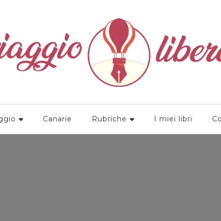
a
ggio
Canarie
Rubriche
I miei libri
Co