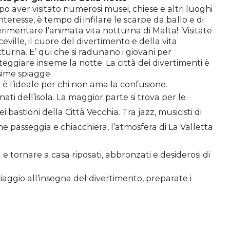
o aver visitato numerosi musei, chiese e altri luoghi
interesse, è tempo di infilare le scarpe da ballo e di
rimentare l’animata vita notturna di Malta! Visitate
eville, il cuore del divertimento e della vita
turna. E’ qui che si radunano i giovani per
steggiare
insieme la notte. La città dei divertimenti è
sime spiagge.
te è l’ideale per chi non ama la confusione.
finati dell’isola. La maggior parte si trova per le
i bastioni della Città Vecchia. Tra jazz, musicisti di
a che passeggia e
chiacchiera
, l’atmosfera di La Valletta
e tornare a casa riposati, abbronzati e desiderosi di
viaggio
all’insegna
del divertimento, preparate i