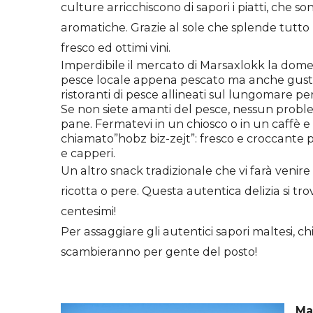
culture arricchiscono di sapori i piatti, che son
aromatiche. Grazie al sole che splende tutto l
fresco ed ottimi vini.
Imperdibile il mercato di Marsaxlokk la domen
pesce locale appena pescato ma anche gusta
ristoranti di pesce allineati sul lungomare pe
Se non siete amanti del pesce, nessun problem
pane. Fermatevi in un chiosco o in un caffè 
chiamato”hobz biz-zejt”: fresco e croccante p
e capperi.
Un altro snack
tradizionale
che vi farà venire 
ricotta o pere. Questa autentica delizia si tr
centesimi!
Per assaggiare gli autentici sapori maltesi, ch
scambieranno per gente del posto!
Ma