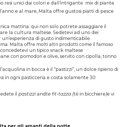
o resi unici dai colori e
dall’intrigante
mix di piante
’anno e al mare, Malta offre gustosi piatti di pesce
ica mattina: qui non solo potrete assaggiare il
re la cultura maltese. Sedetevi ad uno dei
r un’esperienza di gusto indimenticabile.
a. Malta offre molti altri prodotti come il famoso
e concedetevi un tipico snack maltese
ane con pomodori e olive, servito con cipolla, tonno
l’acquolina in bocca è il “pastizzi”, un dolce ripieno di
ova in ogni pasticceria e costa solamente 30
iedete il
pastizzi
and
te fit-tazza (
tè in bicchiere
)
e vi
lta per gli amanti della notte