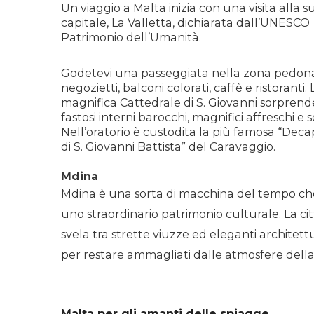
Un viaggio a Malta inizia con una visita alla s
capitale, La Valletta, dichiarata dall’UNESCO
Patrimonio dell’Umanità.
Godetevi una passeggiata nella zona pedona
negozietti, balconi colorati, caffè e ristoranti. 
magnifica Cattedrale di S. Giovanni sorprend
fastosi interni barocchi, magnifici affreschi e 
Nell’oratorio è custodita la più famosa “Deca
di S. Giovanni Battista” del Caravaggio.
Mdina
Mdina è una sorta di macchina del tempo ch
uno
straordinario
patrimonio culturale.
La ci
svela tra strette viuzze ed eleganti architet
per restare ammagliati dalle atmosfere della 
Malta per gli amanti delle spiagge