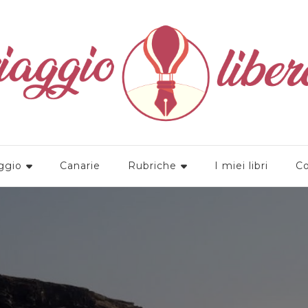
a
ggio
Canarie
Rubriche
I miei libri
Co