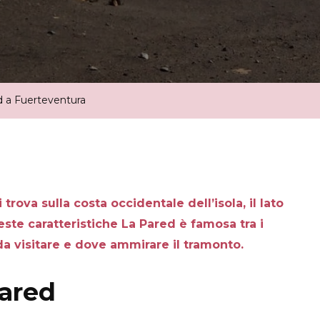
A
Fuerteventura
d a Fuerteventura
trova sulla costa occidentale dell’isola, il lato
este caratteristiche La Pared è famosa tra i
a visitare e dove ammirare il tramonto.
Pared