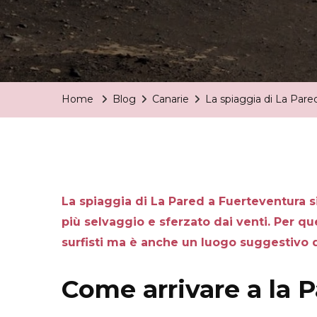
Home
Blog
Canarie
La spiaggia di La Pare
La spiaggia di La Pared a Fuerteventura si 
più selvaggio e sferzato dai venti. Per qu
surfisti ma è anche un luogo suggestivo d
Come arrivare a la 