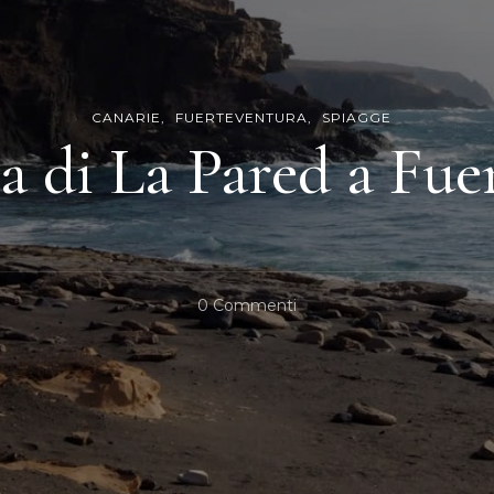
CANARIE
FUERTEVENTURA
SPIAGGE
ia di La Pared a Fue
Su
0 Commenti
La
Spiaggia
Di
La
Pared