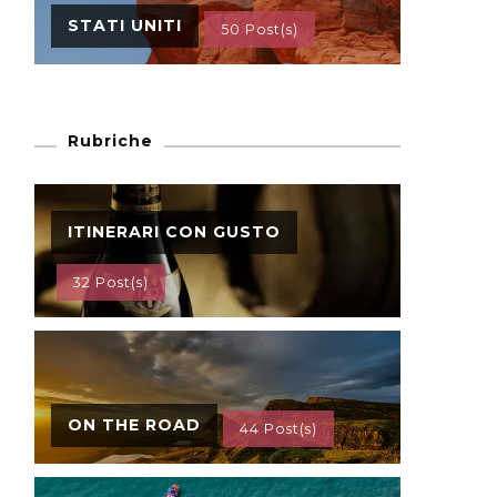
STATI UNITI
50 Post(s)
Rubriche
ITINERARI CON GUSTO
32 Post(s)
ON THE ROAD
44 Post(s)