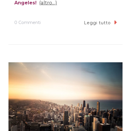
Angeles!
(altro…)
Su
0 Commenti
Leggi tutto
Uno
Sguardo
Su
Los
Angeles