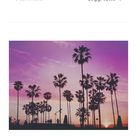
Come
Ottenere
L’ESTA
Per
Gli
Stati
Uniti