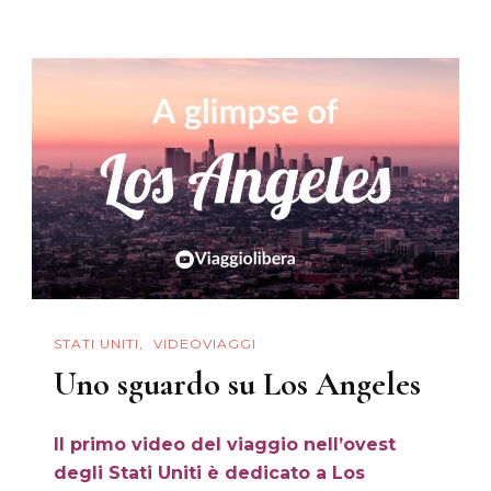
Cosa
Vedere
In
Tre
Giorni
STATI UNITI
VIDEOVIAGGI
Uno sguardo su Los Angeles
Il primo video del viaggio nell’ovest
degli Stati Uniti è dedicato a Los