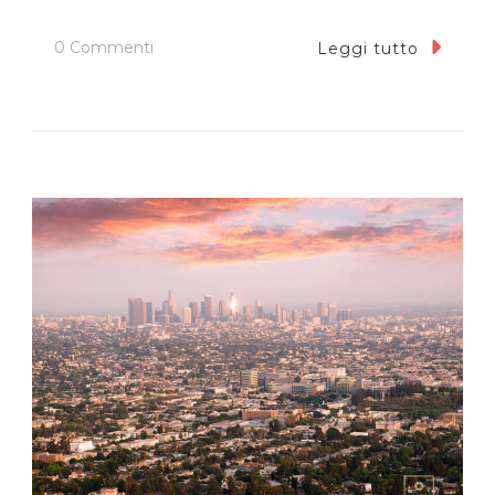
Su
0 Commenti
Leggi tutto
San
Diego:
Cosa
Vedere
In
Tre
Giorni