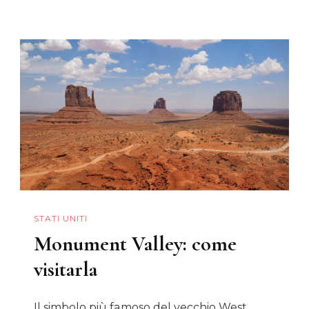
Perché
Scegliere
Il
North
Rim
STATI UNITI
Monument Valley: come
visitarla
Il simbolo più famoso del vecchio West