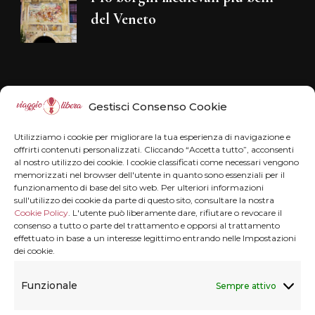
del Veneto
Disclaimer
Gestisci Consenso Cookie
Il blog Viaggiolibera non rappresenta una
Utilizziamo i cookie per migliorare la tua esperienza di navigazione e
testata giornalistica in quanto viene aggiornato
offrirti contenuti personalizzati. Cliccando “Accetta tutto”, acconsenti
al nostro utilizzo dei cookie. I cookie classificati come necessari vengono
senza alcuna periodicità . Non può pertanto
memorizzati nel browser dell'utente in quanto sono essenziali per il
funzionamento di base del sito web. Per ulteriori informazioni
considerarsi un prodotto editoriale ai sensi della
sull'utilizzo dei cookie da parte di questo sito, consultare la nostra
legge n° 62 del 7.03.2001.
Disclaimer
Cookie Policy
. L'utente può liberamente dare, rifiutare o revocare il
consenso a tutto o parte del trattamento e opporsi al trattamento
effettuato in base a un interesse legittimo entrando nelle Impostazioni
dei cookie.
Privacy & Cookie
Funzionale
Sempre attivo
Privacy termini e condizioni