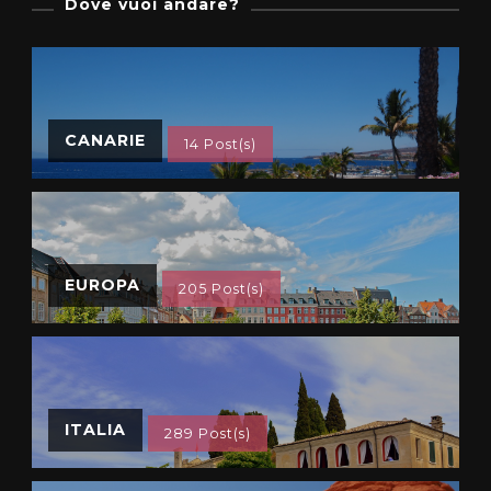
Dove vuoi andare?
CANARIE
14 Post(s)
EUROPA
205 Post(s)
ITALIA
289 Post(s)