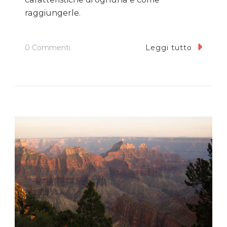
raggiungerle.
Su
0 Commenti
Leggi tutto
Le
Spiagge
Di
San
Diego:
Guida
Pratica