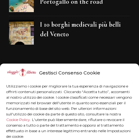
Portogallo on the road
I 10 borghi medievali più belli
del Veneto
Disclaimer
Gestisci Consenso Cookie
Il blog Viaggiolibera non rappresenta una
Utilizziamo i cookie per migliorare la tua esperienza di navigazione e
testata giornalistica in quanto viene aggiornato
offrirti contenuti personalizzati. Cliccando “Accetta tutto”, acconsenti
al nostro utilizzo dei cookie. I cookie classificati come necessari vengono
senza alcuna periodicità . Non può pertanto
memorizzati nel browser dell'utente in quanto sono essenziali per il
funzionamento di base del sito web. Per ulteriori informazioni
considerarsi un prodotto editoriale ai sensi della
sull'utilizzo dei cookie da parte di questo sito, consultare la nostra
legge n° 62 del 7.03.2001.
Disclaimer
Cookie Policy
. L'utente può liberamente dare, rifiutare o revocare il
consenso a tutto o parte del trattamento e opporsi al trattamento
effettuato in base a un interesse legittimo entrando nelle Impostazioni
dei cookie.