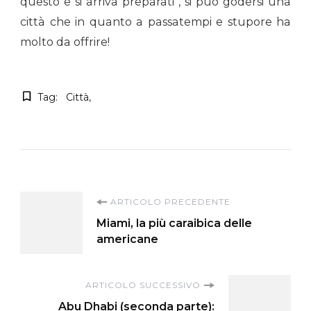
questo e si arriva preparati , si può godersi una
città che in quanto a passatempi e stupore ha
molto da offrire!
Tag:
Città
Navigazione
ARTICOLO PRECEDENTE
Miami, la più caraibica delle
articoli
americane
ARTICOLO SUCCESSIVO
Abu Dhabi (seconda parte):