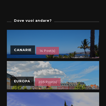
Dove vuoi andare?
CANARIE
14 Post(s)
EUROPA
205 Post(s)