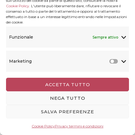
sull'utilizzo dei cookie da parte di questo sito, consultare la nostra
Cookie Policy
. L'utente può liberamente dare, rifiutare o revocare il
consenso a tutto o parte del trattamento e opporsi al trattamento
effettuato in base a un interesse legittimo entrando nelle Impostazioni
dei cookie.
CANARIE
14 Post(s)
Funzionale
Sempre attivo
Marketing
Marke
ESTREMO ORIENTE
79 Post(s)
ACCETTA TUTTO
NEGA TUTTO
EUROPA
205 Post(s)
SALVA PREFERENZE
Cookie Policy
Privacy termini e condizioni