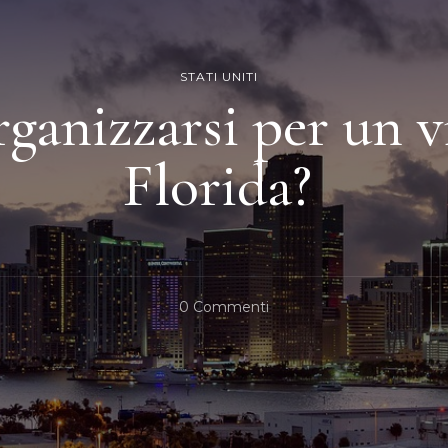
STATI UNITI
anizzarsi per un v
Florida?
Su
0 Commenti
Come
Organizzarsi
Per
Un