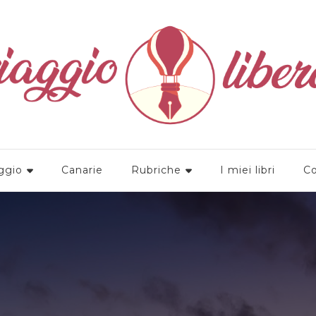
a
ggio
Canarie
Rubriche
I miei libri
Co