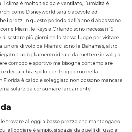
il clima è molto tiepido e ventilato, l’umidità è
 parchi come Disneyworld sarà piacevole ed
 i prezzi in questo periodo dell’anno si abbassano.
come Miami, le Keys e Orlando sono necessari 15
di sostare più giorni nello stesso luogo per visitare
rca un’ora di volo da Miami ci sono le Bahamas, altro
riegato. L’abbigliamento ideale da mettere in valigia
ssere comodo e sportivo ma bisogna contemplare
 e dei tacchi a spillo per il soggiorno nella
 in Florida è caldo e soleggiato non possono mancare
 crema solare da consumare largamente.
ida
cile trovare alloggi a basso prezzo che mantengano
n cui alloggiare è ampio, si spazia da quelli di lusso ai