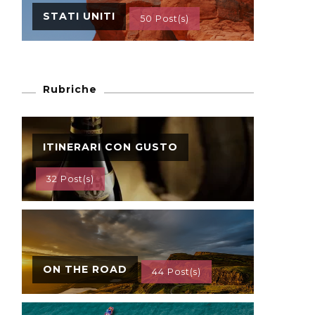
STATI UNITI
50 Post(s)
Rubriche
ITINERARI CON GUSTO
32 Post(s)
ON THE ROAD
44 Post(s)